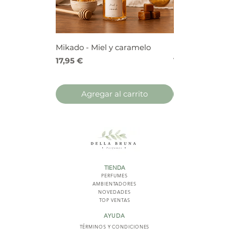
Mikado - Miel y caramelo
Mikado - Frutos
Precio
Precio
17,95 €
17,95 €
Agregar al carrito
Agregar 
TIENDA
PERFUMES
AMBIENTADORES
NOVED
ADES
TOP VENTAS
AYUDA
TÉRMINOS Y COND
ICIONES