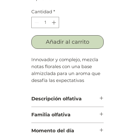
Cantidad
*
Añadir al carrito
Innovador y complejo, mezcla
notas florales con una base
almizclada para un aroma que
desafía las expectativas
Descripción olfativa
Salida: Pera, naranja tangerina y
Familia olfativa
bergamota
Cuerpo: Flor de azahar del
Ámbar Floral
naranjo, jazmín sambac
Momento del día
(sampaguita), esencia de neroli y