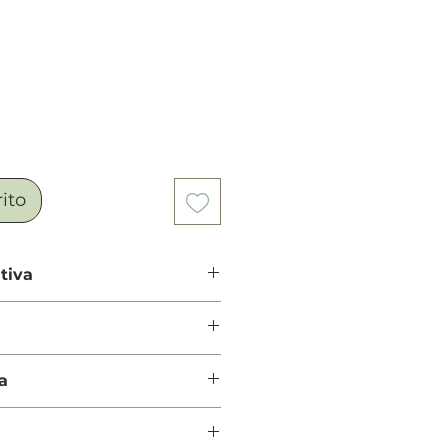
o
rito
tiva
egras, pimienta rosa y
azmín sambac (sampaguita) y Té
a
urbon, cachemira y madera de