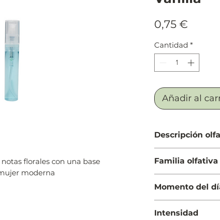
Preci
0,75 €
Cantidad
*
Añadir al car
Descripción olfa
Salida: Grosellas n
Familia olfativa
notas florales con una base
bergamota
 mujer moderna
Cuerpo: Jazmín, j
Ámbar Floral
del jazmín
Momento del dí
Fondo: Vainilla Bo
gaiac
Día y Noche
Intensidad