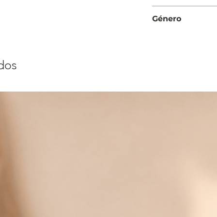
Moderada
Género
Mujer
dos