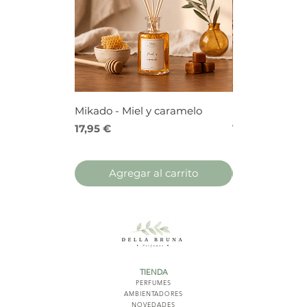
Mikado - Miel y caramelo
Mikado - Frutos
Precio
Precio
17,95 €
17,95 €
Agregar al carrito
Agregar 
TIENDA
PERFUMES
AMBIENTADORES
NOVED
ADES