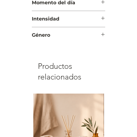
Fondo: Vainilla y pachulí
Momento del día
Día y Noche
Intensidad
Moderada
Género
Mujer
Productos
relacionados