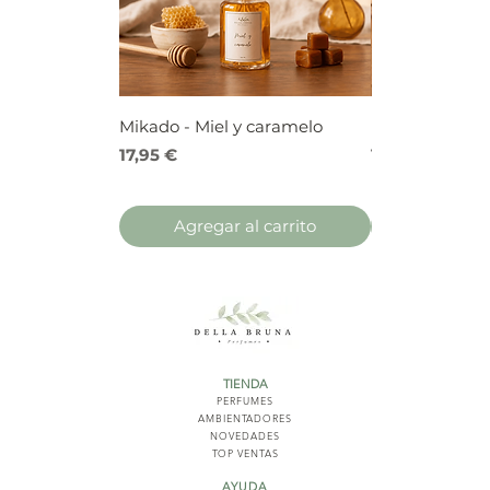
Mikado - Miel y caramelo
Mikado - Frutos
Precio
Precio
17,95 €
17,95 €
Agregar al carrito
Agregar 
TIENDA
PERFUMES
AMBIENTADORES
NOVED
ADES
TOP VENTAS
AYUDA