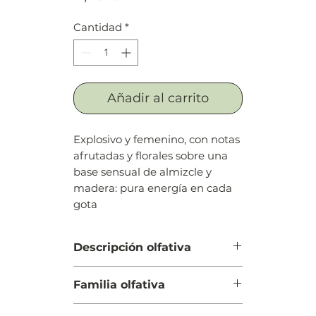
Cantidad
*
Añadir al carrito
Explosivo y femenino, con notas
afrutadas y florales sobre una
base sensual de almizcle y
madera: pura energía en cada
gota
Descripción olfativa
Salida: Pitahaya
Familia olfativa
Cuerpo: Peonía roja y frangipani
(plumeria, plumaria, atapaima)
Oriental Floral