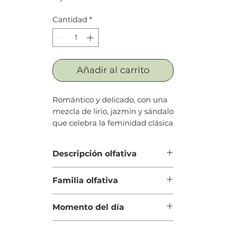
Cantidad
*
Añadir al carrito
Romántico y delicado, con una
mezcla de lirio, jazmín y sándalo
que celebra la feminidad clásica
Descripción olfativa
Salida: Flor de azahar del naranjo,
Familia olfativa
lavanda, gálbano, madreselva,
jacinto, limón (lima ácida),
Floral
bergamota, grosellas negras y
Momento del día
azucena blanca
Cuerpo: Jazmín de Marruecos,
Noche