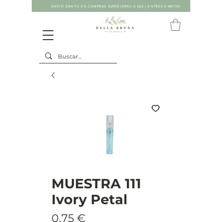
ENVÍO GRATIS EN COMPRAS SUPERIORES A 60€ | ENTREGA 48/72H
MUESTRA 111
Ivory Petal
Precio
0,75 €