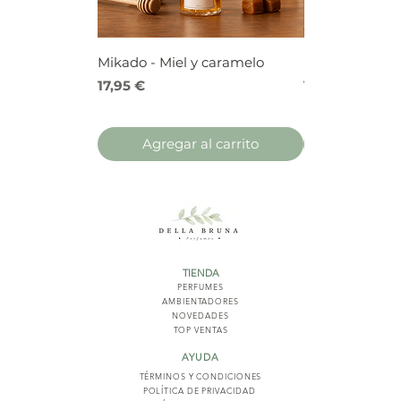
Mikado - Miel y caramelo
Mikado - Frutos
Precio
Precio
17,95 €
17,95 €
Agregar al carrito
Agregar 
TIENDA
PERFUMES
AMBIENTADORES
NOVED
ADES
TOP VENTAS
AYUDA
TÉRMINOS Y COND
ICIONES
POLÍTICA DE PRIVACIDAD