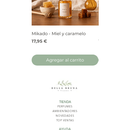
Mikado - Miel y caramelo
Mikado - Frutos
Precio
Precio
17,95 €
17,95 €
Agregar al carrito
Agregar 
TIENDA
PERFUMES
AMBIENTADORES
NOVED
ADES
TOP VENTAS
AYUDA