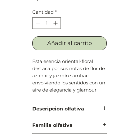
Cantidad
*
Añadir al carrito
Esta esencia oriental-floral
destaca por sus notas de flor de
azahar y jazmín sambac,
envolviendo los sentidos con un
aire de elegancia y glamour
Descripción olfativa
Salida: Flor del naranjo africano.
Familia olfativa
La
Cuerpo: Jazmín
Floral