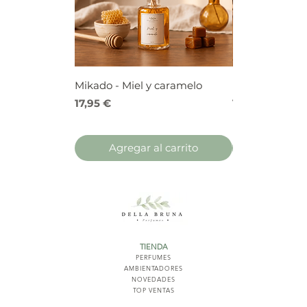
Mikado - Miel y caramelo
Mikado - Frutos
Precio
Precio
17,95 €
17,95 €
Agregar al carrito
Agregar 
TIENDA
PERFUMES
AMBIENTADORES
NOVED
ADES
TOP VENTAS