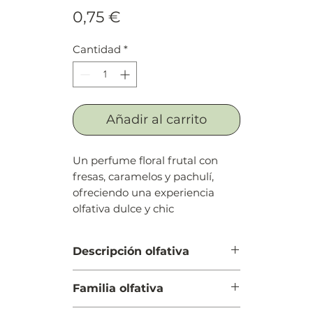
Precio
0,75 €
Cantidad
*
Añadir al carrito
Un perfume floral frutal con
fresas, caramelos y pachulí,
ofreciendo una experiencia
olfativa dulce y chic
Descripción olfativa
Salida: Mandarina, piña, cereza y
Familia olfativa
fresa
Cuerpo: Jazmín, rosa, violeta,