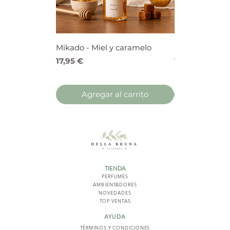
Mikado - Miel y caramelo
Mikado - Frutos
Precio
Precio
17,95 €
17,95 €
Agregar al carrito
Agregar 
TIENDA
PERFUMES
AMBIENTADORES
NOVED
ADES
TOP VENTAS
AYUDA
TÉRMINOS Y COND
ICIONES