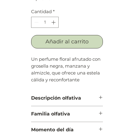
Cantidad
*
Añadir al carrito
Un perfume floral afrutado con
grosella negra, manzana y
almizcle, que ofrece una estela
cálida y reconfortante
Descripción olfativa
Salida: Grosellas negras, durazno
Familia olfativa
(melocotón), chabacano, pera y
manzana verde
Floral Frutal
Cuerpo: Jazmín, sándalo y musgo
Momento del día
Fondo: Almizcle, vainilla y cedro