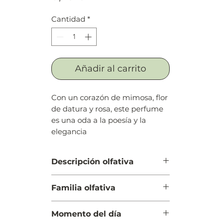
Cantidad
*
Añadir al carrito
Con un corazón de mimosa, flor
de datura y rosa, este perfume
es una oda a la poesía y la
elegancia
Descripción olfativa
Salida: Grosellas negras, amapola
Familia olfativa
azul del Himalaya, ciruela, notas
verdes, mandarina, narciso,
Floral
durazno (melocotón), bergamota
Momento del día
y datura