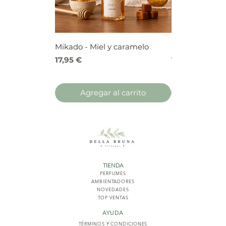
Mikado - Miel y caramelo
Mikado - Frutos
Precio
Precio
17,95 €
17,95 €
Agregar al carrito
Agregar 
TIENDA
PERFUMES
AMBIENTADORES
NOVED
ADES
TOP VENTAS
AYUDA
TÉRMINOS Y COND
ICIONES