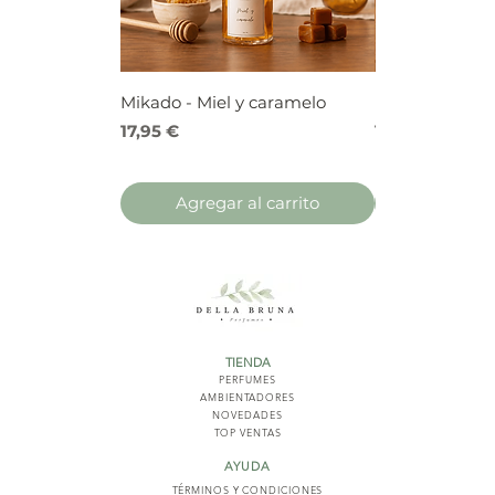
Mikado - Miel y caramelo
Mikado - Frutos
Precio
Precio
17,95 €
17,95 €
Agregar al carrito
Agregar 
TIENDA
PERFUMES
AMBIENTADORES
NOVED
ADES
TOP VENTAS
AYUDA
TÉRMINOS Y COND
ICIONES