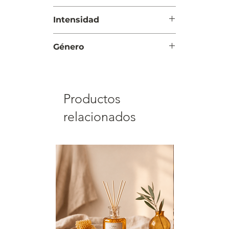
blanco
Día
Intensidad
Suave
Género
Mujer
Productos
relacionados