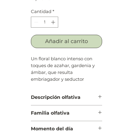
Cantidad
*
Añadir al carrito
Un floral blanco intenso con
toques de azahar, gardenia y
ámbar, que resulta
embriagador y seductor
Descripción olfativa
Salida: Naranja, mandarina
Familia olfativa
siciliana, bergamota y jazmín
Cuerpo: Flor de azahar del naranjo
Floral
y gardenia
Momento del día
Fondo: Sándalo, cedro y ámbar