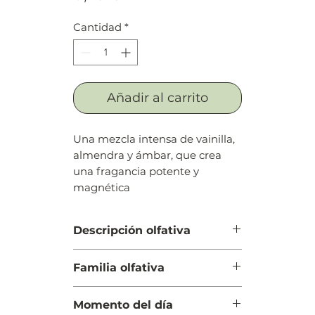
Cantidad
*
Añadir al carrito
Una mezcla intensa de vainilla,
almendra y ámbar, que crea
una fragancia potente y
magnética
Descripción olfativa
Salida: Regaliz y almendra
Familia olfativa
Cuerpo: Jazmín sambac
(sampaguita) y flor de azahar del
Oriental Vainilla
naranjo
Momento del día
Fondo: Haba tonka y vainilla