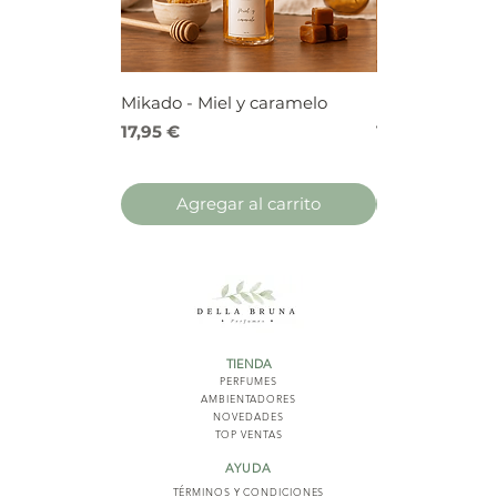
Mikado - Miel y caramelo
Mikado - Frutos
Precio
Precio
17,95 €
17,95 €
Agregar al carrito
Agregar 
TIENDA
PERFUMES
AMBIENTADORES
NOVED
ADES
TOP VENTAS
AYUDA
TÉRMINOS Y COND
ICIONES