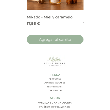
Mikado - Miel y caramelo
Mikado - Frutos
Precio
Precio
17,95 €
17,95 €
Agregar al carrito
Agregar 
TIENDA
PERFUMES
AMBIENTADORES
NOVED
ADES
TOP VENTAS
AYUDA
TÉRMINOS Y COND
ICIONES
POLÍTICA DE PRIVACIDAD