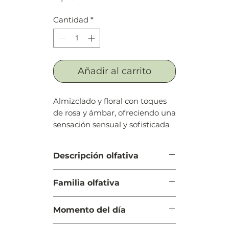
Cantidad
*
Añadir al carrito
Almizclado y floral con toques
de rosa y ámbar, ofreciendo una
sensación sensual y sofisticada
Descripción olfativa
Salida: Gardenia y rosa blanca La
Familia olfativa
Cuerpo: Almizcle
Fondo: Vetiver, extracto de cedro
Almizcle Floral Amaderado
blanco y cedro
Momento del día
Día y Noche