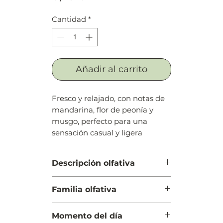
Cantidad
*
Añadir al carrito
Fresco y relajado, con notas de
mandarina, flor de peonía y
musgo, perfecto para una
sensación casual y ligera
Descripción olfativa
Salida: Reseda (miñoneta),
Familia olfativa
mandarina y salvia
Cuerpo: Raíz de la violeta, iris,
Floral
nectarina, flor del duraznero (flor
Momento del día
del melocotonero), rosa silvestre