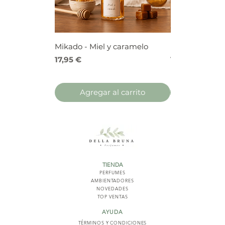
Mikado - Miel y caramelo
Mikado - Frutos
Precio
Precio
17,95 €
17,95 €
Agregar al carrito
Agregar 
TIENDA
PERFUMES
AMBIENTADORES
NOVED
ADES
TOP VENTAS
AYUDA
TÉRMINOS Y COND
ICIONES