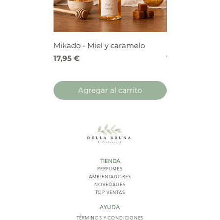
Mikado - Miel y caramelo
Mikado - Frutos
Precio
Precio
17,95 €
17,95 €
Agregar al carrito
Agregar 
TIENDA
PERFUMES
AMBIENTADORES
NOVED
ADES
TOP VENTAS
AYUDA
TÉRMINOS Y COND
ICIONES