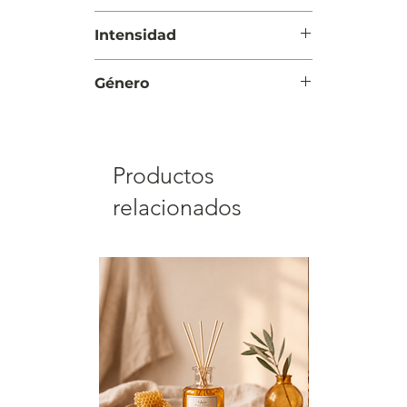
pimienta rosa
Día
Intensidad
Suave
Género
Mujer
Productos
relacionados