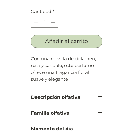
Cantidad
*
Añadir al carrito
Con una mezcla de ciclamen,
rosa y sándalo, este perfume
ofrece una fragancia floral
suave y elegante
Descripción olfativa
Salida: Cítricos, peonía y
Familia olfativa
mandarina
Cuerpo: Osmanto (olivo oloroso)
Floral
y rosa
Momento del día
Fondo: Sándalo, pachulí y