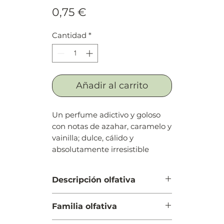
Precio
0,75 €
Cantidad
*
Añadir al carrito
Un perfume adictivo y goloso
con notas de azahar, caramelo y
vainilla; dulce, cálido y
absolutamente irresistible
Descripción olfativa
Salida: Neroli, bergamota,
Familia olfativa
pimienta rosa y cilantro
Cuerpo: Flor de azahar del