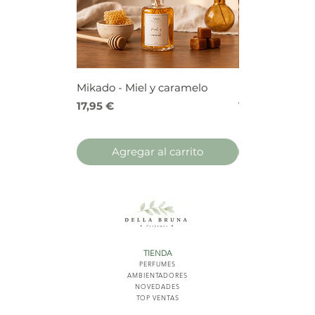
Mikado - Miel y caramelo
Mikado - Frutos
Precio
Precio
17,95 €
17,95 €
Agregar al carrito
Agregar 
TIENDA
PERFUMES
AMBIENTADORES
NOVED
ADES
TOP VENTAS