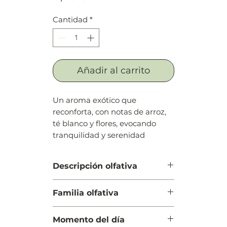
Cantidad
*
Añadir al carrito
Un aroma exótico que
reconforta, con notas de arroz,
té blanco y flores, evocando
tranquilidad y serenidad
Descripción olfativa
Salida: Té Blanco y arroz
Familia olfativa
Cuerpo: Flor del cerezo,
frangipani (plumeria, plumaria,
Oriental Vainilla
atapaima) y heliotropo
Momento del día
Fondo: Almizcle, vainilla, notas