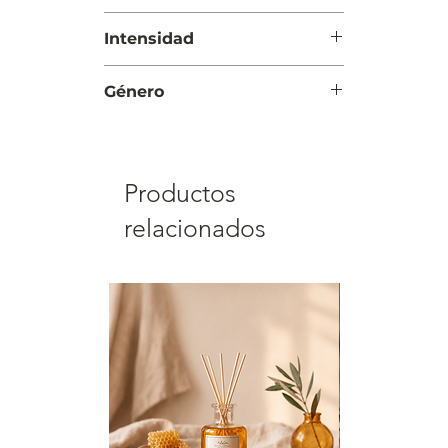
amaderadas e incienso
Noche
Intensidad
Intensa
Género
Mujer
Productos
relacionados