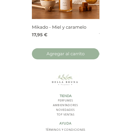
Mikado - Miel y caramelo
Mikado - Frutos
Precio
Precio
17,95 €
17,95 €
Agregar al carrito
Agregar 
TIENDA
PERFUMES
AMBIENTADORES
NOVED
ADES
TOP VENTAS
AYUDA
TÉRMINOS Y COND
ICIONES