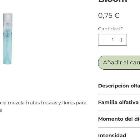
Preci
0,75 €
Cantidad
*
Añadir al car
Descripción olfa
Salida: Maracuyá (f
Familia olfativa
cia mezcla frutas frescas y flores para
Cuerpo: Almizcle y
ra
Fondo: Haba tonka y
Oriental Vainilla
Momento del dí
Noche
Intensidad