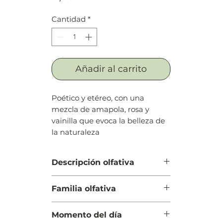
Cantidad
*
Añadir al carrito
Poético y etéreo, con una
mezcla de amapola, rosa y
vainilla que evoca la belleza de
la naturaleza
Descripción olfativa
Salida: Grosellas negras, flor del
Familia olfativa
espino, rosa de Bulgaria (rosa
Damascena de Bulgaria) y
Oriental Floral
mandarina
Momento del día
Cuerpo: Opopónaco, jazmín,