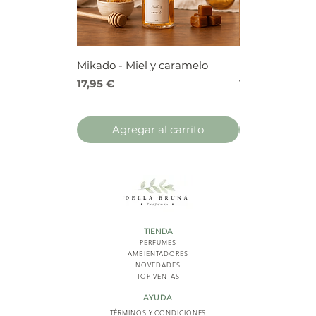
Mikado - Miel y caramelo
Mikado - Frutos
Precio
Precio
17,95 €
17,95 €
Agregar al carrito
Agregar 
TIENDA
PERFUMES
AMBIENTADORES
NOVED
ADES
TOP VENTAS
AYUDA
TÉRMINOS Y COND
ICIONES