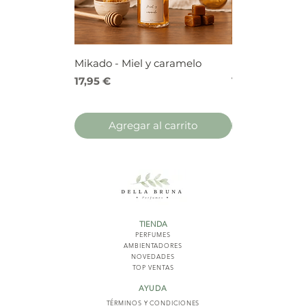
Mikado - Miel y caramelo
Mikado - Frutos
Precio
Precio
17,95 €
17,95 €
Agregar al carrito
Agregar 
TIENDA
PERFUMES
AMBIENTADORES
NOVED
ADES
TOP VENTAS
AYUDA
TÉRMINOS Y COND
ICIONES