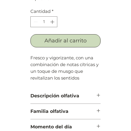
Cantidad
*
Añadir al carrito
Fresco y vigorizante, con una
combinación de notas cítricas y
un toque de musgo que
revitalizan los sentidos
Descripción olfativa
Salida: Lima (limón verde),
Familia olfativa
mandarina, albahaca, toronja
(pomelo), bergamota, limón (lima
Cítrica Aromática
ácida) y cedrón (hierba luisa)
Momento del día
Cuerpo: Cilantro, clavel, pachulí,