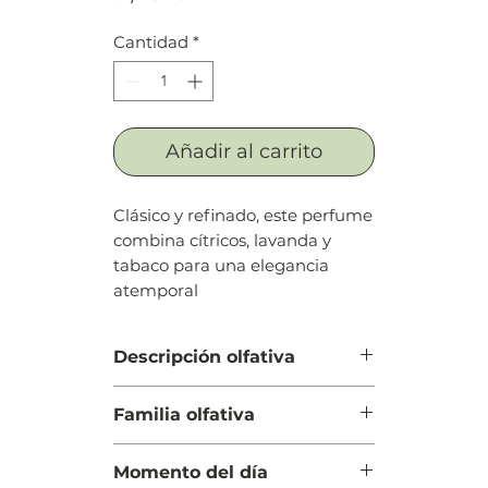
Cantidad
*
Añadir al carrito
Clásico y refinado, este perfume
combina cítricos, lavanda y
tabaco para una elegancia
atemporal
Descripción olfativa
Salida: Aldehídos, cítricos,
Familia olfativa
mandarina, fresia, hiedra,
albahaca y bergamota
Floral Aldehídica
Cuerpo: Cilantro, flor de azahar
Momento del día
del naranjo, azucena, clavel,