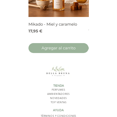
Mikado - Miel y caramelo
Mikado - Frutos
Precio
Precio
17,95 €
17,95 €
Agregar al carrito
Agregar 
TIENDA
PERFUMES
AMBIENTADORES
NOVED
ADES
TOP VENTAS
AYUDA
TÉRMINOS Y COND
ICIONES