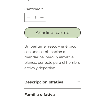
Cantidad
*
Añadir al carrito
Un perfume fresco y enérgico
con una combinación de
mandarina, neroli y almizcle
blanco, perfecto para el hombre
activo y deportivo.
Descripción olfativa
Salida: Aldehídos, naranja,
Familia olfativa
mandarina roja y notas marinas
Cuerpo: Pimienta, neroli y cedro
Amaderada Especiada