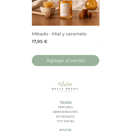
Mikado - Miel y caramelo
Mikado - Frutos
Precio
Precio
17,95 €
17,95 €
Agregar al carrito
Agregar 
TIENDA
PERFUMES
AMBIENTADORES
NOVED
ADES
TOP VENTAS
AYUDA