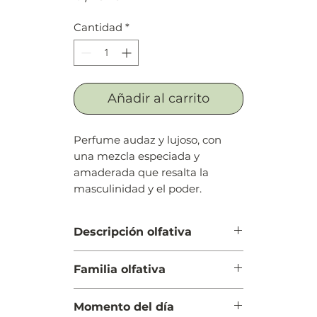
Cantidad
*
Añadir al carrito
Perfume audaz y lujoso, con
una mezcla especiada y
amaderada que resalta la
masculinidad y el poder.
Descripción olfativa
Salida: Mandarina
Familia olfativa
Cuerpo: Madera de cedro
Fondo: Sándalo amaderado
Amaderada Aromática
Momento del día