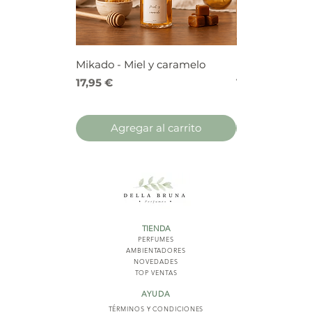
Mikado - Miel y caramelo
Mikado - Frutos
Precio
Precio
17,95 €
17,95 €
Agregar al carrito
Agregar 
TIENDA
PERFUMES
AMBIENTADORES
NOVED
ADES
TOP VENTAS
AYUDA
TÉRMINOS Y COND
ICIONES