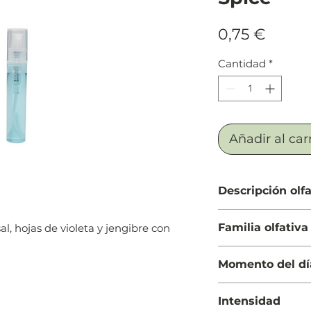
Preci
0,75 €
Cantidad
*
Añadir al car
Descripción olfa
Salida: Notas minera
Familia olfativa
al, hojas de violeta y jengibre con
Cuerpo: Jengibre, s
Fondo: Amaderadas
Amaderada Especi
Momento del dí
Día y Noche
Intensidad