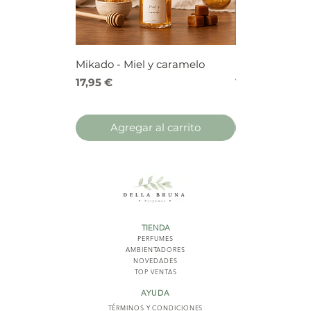
Mikado - Miel y caramelo
Mikado - Frutos
Precio
Precio
17,95 €
17,95 €
Agregar al carrito
Agregar 
TIENDA
PERFUMES
AMBIENTADORES
NOVED
ADES
TOP VENTAS
AYUDA
TÉRMINOS Y COND
ICIONES