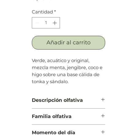
Cantidad
*
Añadir al carrito
Verde, acuático y original,
mezcla menta, jengibre, coco e
higo sobre una base cálida de
tonka y sándalo.
Descripción olfativa
Salida: Notas verdes, notas
Familia olfativa
acuosas, menta y jengibre
Cuerpo: Coco, higo y sal
Green Acuatic
Fondo: Haba tonka y sándalo
Momento del día