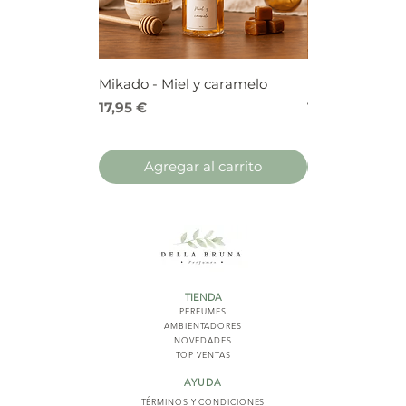
Mikado - Miel y caramelo
Mikado - Frutos
Precio
Precio
17,95 €
17,95 €
Agregar al carrito
Agregar 
TIENDA
PERFUMES
AMBIENTADORES
NOVED
ADES
TOP VENTAS
AYUDA
TÉRMINOS Y COND
ICIONES