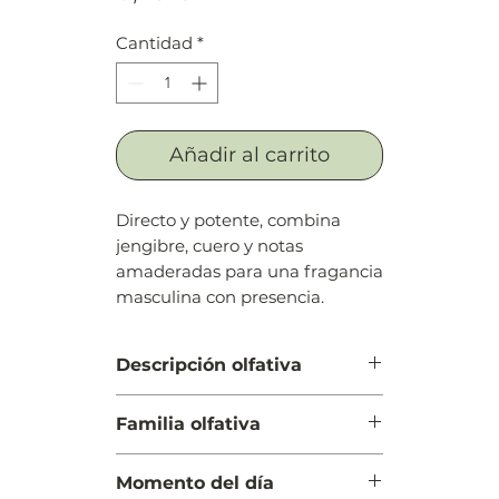
Cantidad
*
Añadir al carrito
Directo y potente, combina
jengibre, cuero y notas
amaderadas para una fragancia
masculina con presencia.
Descripción olfativa
Salida: Jengibre
Familia olfativa
Cuerpo: Cuero
Fondo: Notas amaderadas
Cuero
Momento del día