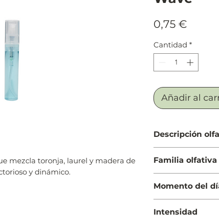
Preci
0,75 €
Cantidad
*
Añadir al car
Descripción olfa
Salida: Toronja (po
Familia olfativa
ue mezcla toronja, laurel y madera de
mandarina
ctorioso y dinámico.
Cuerpo: Hoja de lau
Amaderada Acuáti
Fondo: Madera de g
Momento del dí
ámbar gris
Día
Intensidad