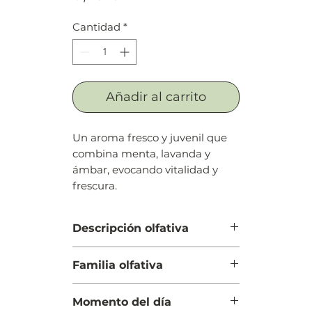
Cantidad
*
Añadir al carrito
Un aroma fresco y juvenil que
combina menta, lavanda y
ámbar, evocando vitalidad y
frescura.
Descripción olfativa
Salida: Menta, lavanda, toronja
Familia olfativa
(pomelo) y bergamota
Cuerpo: Arándano, rosa y
Cítrica Aromática
manzana Granny Smith
Momento del día
Fondo: Ámbar, cactus y flor del