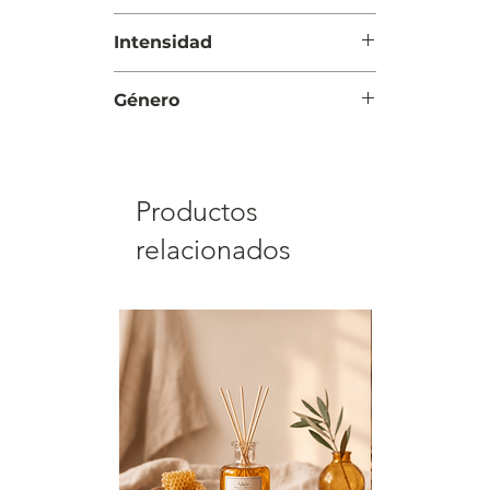
algodonero
Día
Intensidad
Moderada
Género
Hombre
Productos
relacionados