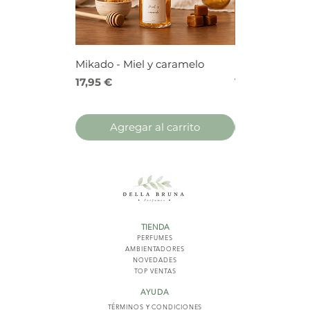
Mikado - Miel y caramelo
Mikado - Frutos
Precio
Precio
17,95 €
17,95 €
Agregar al carrito
Agregar 
TIENDA
PERFUMES
AMBIENTADORES
NOVED
ADES
TOP VENTAS
AYUDA
TÉRMINOS Y COND
ICIONES