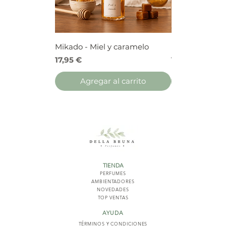
Mikado - Miel y caramelo
Mikado - Frutos
Precio
Precio
17,95 €
17,95 €
Agregar al carrito
Agregar 
TIENDA
PERFUMES
AMBIENTADORES
NOVED
ADES
TOP VENTAS
AYUDA
TÉRMINOS Y COND
ICIONES