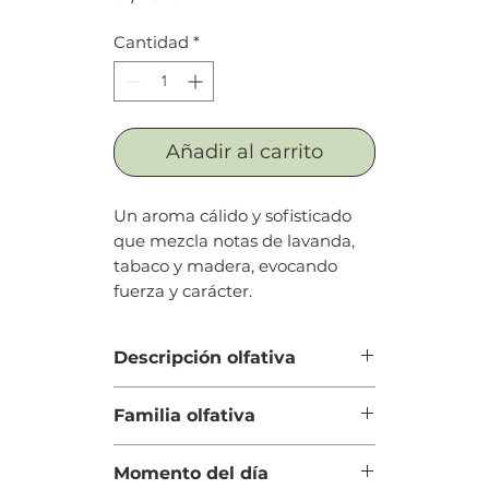
Cantidad
*
Añadir al carrito
Un aroma cálido y sofisticado
que mezcla notas de lavanda,
tabaco y madera, evocando
fuerza y carácter.
Descripción olfativa
Salida: Notas acuáticas, albahaca,
Familia olfativa
lavanda, geranio y caléndula
Cuerpo: Tabaco, heno, acorde de
Amaderada Aromática
palo de leche, salvado y esclarea
Momento del día
Fondo: Ládano, sándalo, ciprés,