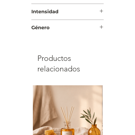
almizcle y ámbar
Noche
Intensidad
Intensa
Género
Hombre
Productos
relacionados