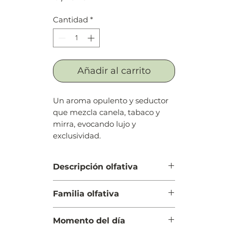
Cantidad
*
Añadir al carrito
Un aroma opulento y seductor
que mezcla canela, tabaco y
mirra, evocando lujo y
exclusividad.
Descripción olfativa
Salida: Mandarina roja y canela
Familia olfativa
Cuerpo: Tabaco y mirra
Fondo: Pachulí y haba tonka
Oriental Amaderada
Momento del día