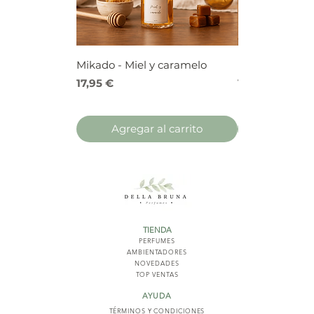
Mikado - Miel y caramelo
Mikado - Frutos
Precio
Precio
17,95 €
17,95 €
Agregar al carrito
Agregar 
TIENDA
PERFUMES
AMBIENTADORES
NOVED
ADES
TOP VENTAS
AYUDA
TÉRMINOS Y COND
ICIONES