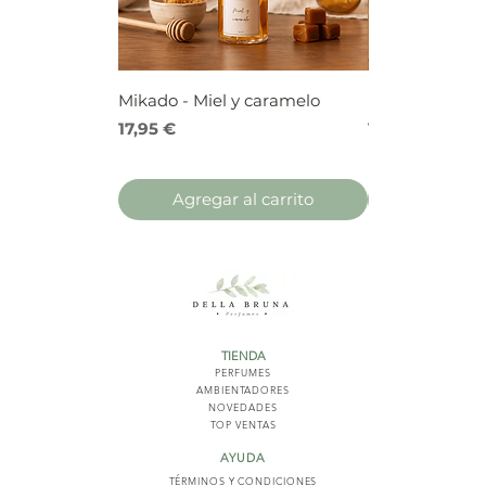
Mikado - Miel y caramelo
Mikado - Frutos
Precio
Precio
17,95 €
17,95 €
Agregar al carrito
Agregar 
TIENDA
PERFUMES
AMBIENTADORES
NOVED
ADES
TOP VENTAS
AYUDA
TÉRMINOS Y COND
ICIONES