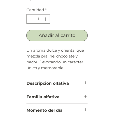
Cantidad
*
Añadir al carrito
Un aroma dulce y oriental que
mezcla praliné, chocolate y
pachulí, evocando un carácter
único y memorable.
Descripción olfativa
Salida: Cilantro, lavanda, notas
Familia olfativa
verdes, notas afrutadas y
especiadas, menta y bergamota
Oriental Amaderada
Cuerpo: Miel, pachulí, jazmín,
Momento del día
leche, caramelo, lirio de los valles