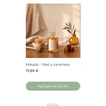
Mikado - Miel y caramelo
Mikado - Frutos
Precio
Precio
17,95 €
17,95 €
Agregar al carrito
Agregar 