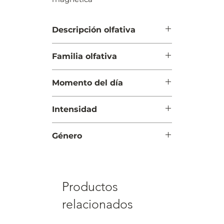
Descripción olfativa
Salida: Regaliz y almendra
Familia olfativa
Cuerpo: Jazmín sambac
(sampaguita) y flor de azahar del
Oriental Vainilla
naranjo
Momento del día
Fondo: Haba tonka y vainilla
Noche
Intensidad
Intensa
Género
Mujer
Productos
relacionados