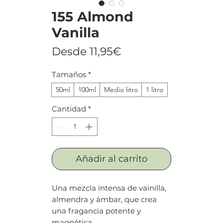
155 Almond
Vanilla
Precio
Desde
11,95€
de
Tamaños
*
oferta
50ml
100ml
Medio litro
1 litro
Cantidad
*
Añadir al carrito
Una mezcla intensa de vainilla,
almendra y ámbar, que crea
una fragancia potente y
magnética