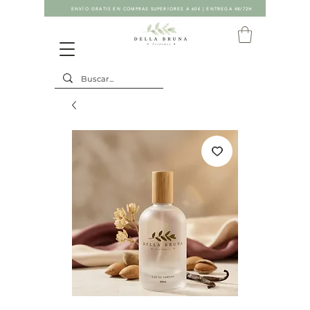
ENVÍO GRATIS EN COMPRAS SUPERIORES A 60€ | ENTREGA 48/72H