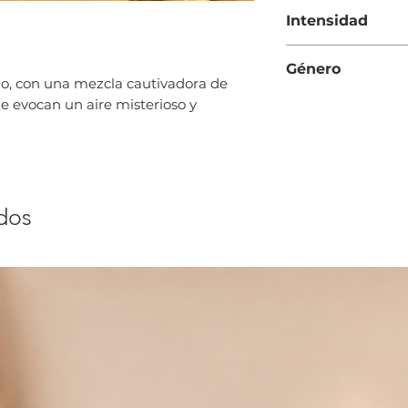
(muguete) y rosa
Noche
Intensidad
Fondo: Ládano, bál
opopónaco, almizcle,
Intensa
incienso, cedro, mi
Género
o, con una mezcla cautivadora de
Mujer
e evocan un aire misterioso y
dos