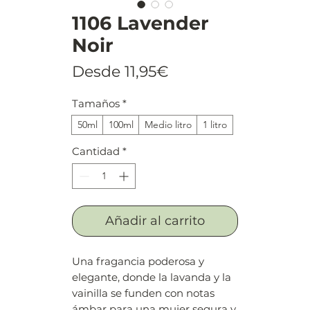
1106 Lavender
Noir
Precio
Desde
11,95€
de
Tamaños
*
oferta
50ml
100ml
Medio litro
1 litro
Cantidad
*
Añadir al carrito
Una fragancia poderosa y
elegante, donde la lavanda y la
vainilla se funden con notas
ámbar para una mujer segura y