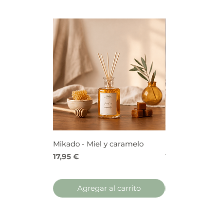
Mikado - Miel y caramelo
Mikado - Frutos
Precio
Precio
17,95 €
17,95 €
Agregar al carrito
Agregar 