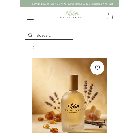
ENVÍO GRATIS EN COMPRAS SUPERIORES A 60€ | ENTREGA 48/72H