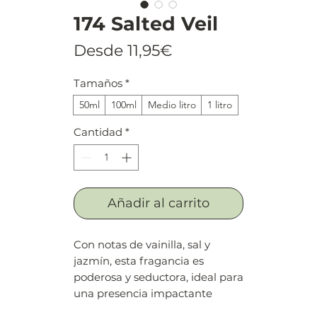
174 Salted Veil
Precio
Desde
11,95€
de
Tamaños
*
oferta
50ml
100ml
Medio litro
1 litro
Cantidad
*
Añadir al carrito
Con notas de vainilla, sal y
jazmín, esta fragancia es
poderosa y seductora, ideal para
una presencia impactante