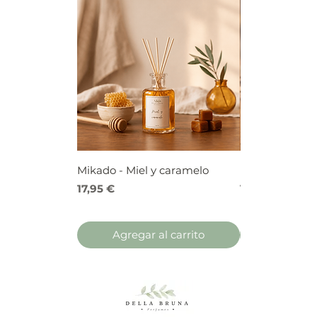
Mikado - Miel y caramelo
Mikado - Frutos
Precio
Precio
17,95 €
17,95 €
Agregar al carrito
Agregar 