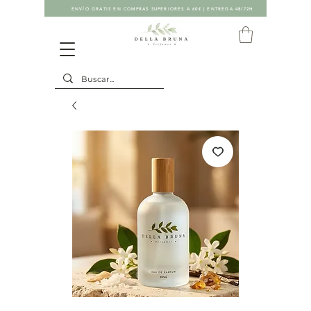
ENVÍO GRATIS EN COMPRAS SUPERIORES A 60€ | ENTREGA 48/72H