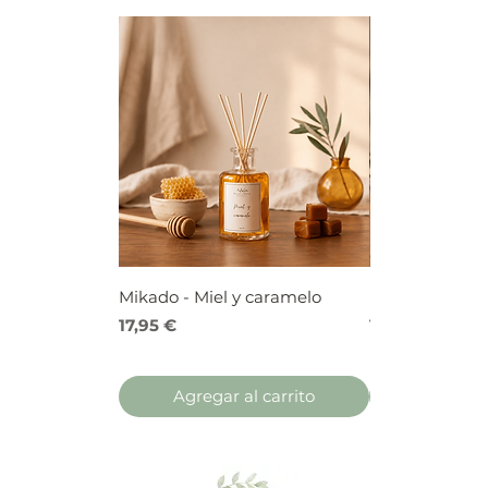
Mikado - Miel y caramelo
Mikado - Frutos
Precio
Precio
17,95 €
17,95 €
Agregar al carrito
Agregar 