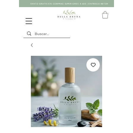
ENVÍO GRATIS EN COMPRAS SUPERIORES A 60€ | ENTREGA 48/72H