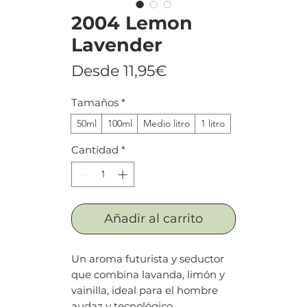
2004 Lemon
Lavender
Precio
Desde
11,95€
de
Tamaños
*
oferta
50ml
100ml
Medio litro
1 litro
Cantidad
*
Añadir al carrito
Un aroma futurista y seductor
que combina lavanda, limón y
vainilla, ideal para el hombre
audaz y tecnológico.