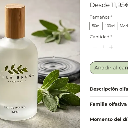
Desde
11,95
Tamaños
*
50ml
100ml
Medi
Cantidad
*
Añadir al car
Descripción olfa
Salida: Bergamota,
Familia olfativa
Cuerpo: Enebro de 
pimienta de Sichu
Aromática Especia
Fondo: Sándalo, mu
Momento del dí