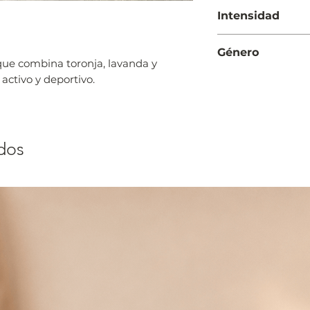
Día y Noche
Intensidad
Moderada
Género
ue combina toronja, lavanda y
Hombre
activo y deportivo.
dos