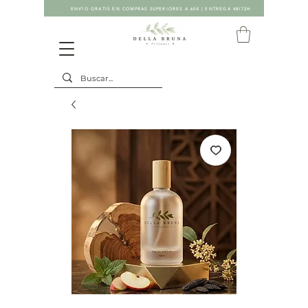
ENVÍO GRATIS EN COMPRAS SUPERIORES A 60€ | ENTREGA 48/72H