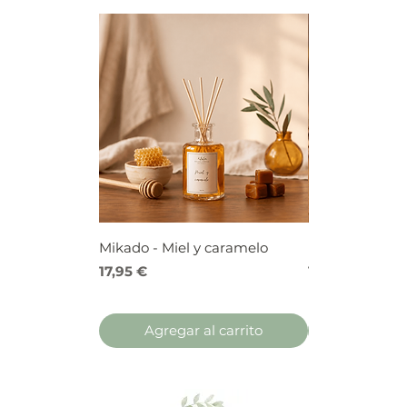
Mikado - Miel y caramelo
Mikado - Frutos
Precio
Precio
17,95 €
17,95 €
Agregar al carrito
Agregar 