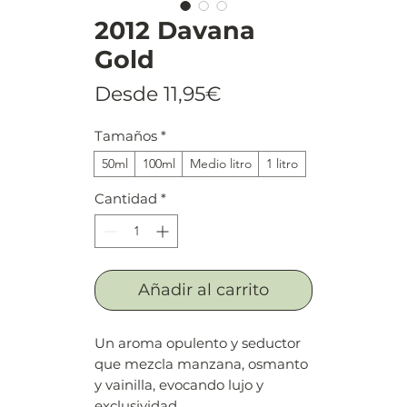
2012 Davana
Gold
Precio
Desde
11,95€
de
Tamaños
*
oferta
50ml
100ml
Medio litro
1 litro
Cantidad
*
Añadir al carrito
Un aroma opulento y seductor
que mezcla manzana, osmanto
y vainilla, evocando lujo y
exclusividad.