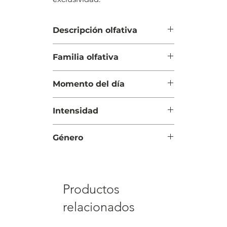
Descripción olfativa
Salida: Manzana y davana
Familia olfativa
Cuerpo: Rosa de Damasco,
osmanto y cedro
Ambarada Especiada
Fondo: Vainilla, haba tonka y
Momento del día
pachulí
Noche
Intensidad
Intensa
Género
Hombre
Productos
relacionados