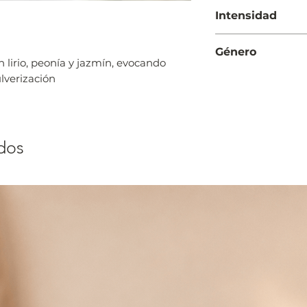
Fondo: Sándalo, pac
Día y Noche
Intensidad
Suave
Género
 lirio, peonía y jazmín, evocando
Mujer
lverización
dos