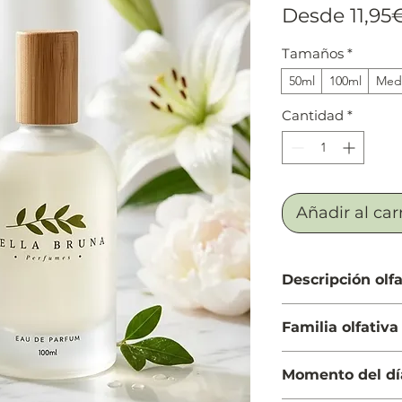
Desde
11,95
Tamaños
*
50ml
100ml
Medi
Cantidad
*
Añadir al car
Descripción olfa
Salida: Nardos, pimi
Familia olfativa
rojas, hojas de vio
Cuerpo: Peonía, rosa
Floral
los valles (muguete
Momento del dí
karoundé