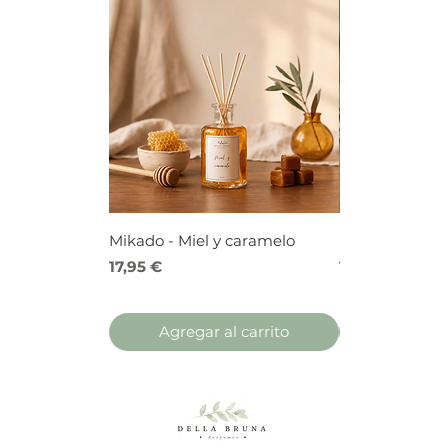
Mikado - Miel y caramelo
Mikado - Frutos
Precio
Precio
17,95 €
17,95 €
Agregar al carrito
Agregar 