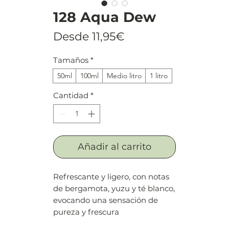
128 Aqua Dew
Precio
Desde
11,95€
de
Tamaños
*
oferta
50ml
100ml
Medio litro
1 litro
Cantidad
*
Añadir al carrito
Refrescante y ligero, con notas
de bergamota, yuzu y té blanco,
evocando una sensación de
pureza y frescura