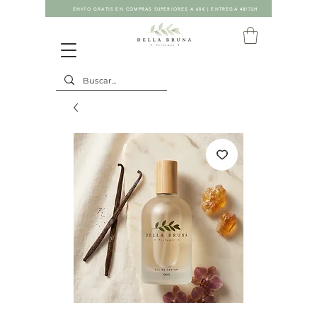
ENVÍO GRATIS EN COMPRAS SUPERIORES A 60€ | ENTREGA 48/72H