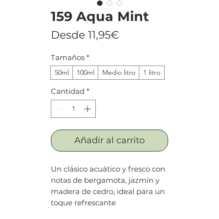
159 Aqua Mint
Precio
Desde
11,95€
de
Tamaños
*
oferta
50ml
100ml
Medio litro
1 litro
Cantidad
*
Añadir al carrito
Un clásico acuático y fresco con
notas de bergamota, jazmín y
madera de cedro, ideal para un
toque refrescante