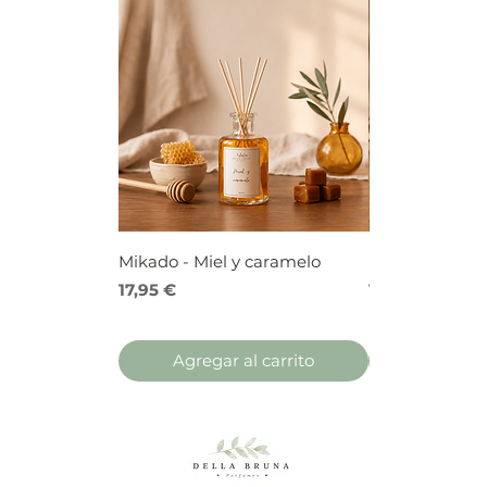
Mikado - Miel y caramelo
Mikado - Frutos
Precio
Precio
17,95 €
17,95 €
Agregar al carrito
Agregar 