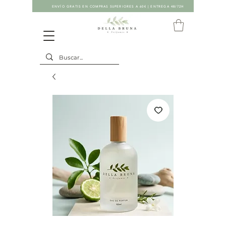
ENVÍO GRATIS EN COMPRAS SUPERIORES A 60€ | ENTREGA 48/72H