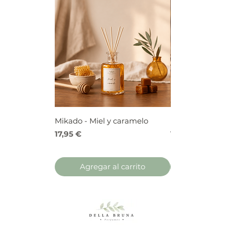
Mikado - Miel y caramelo
Mikado - Frutos
Precio
Precio
17,95 €
17,95 €
Agregar al carrito
Agregar 