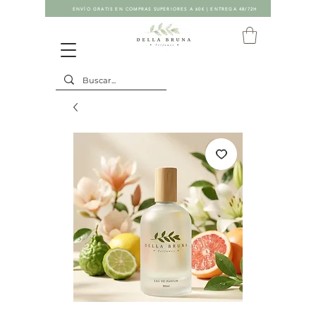
ENVÍO GRATIS EN COMPRAS SUPERIORES A 60€ | ENTREGA 48/72H