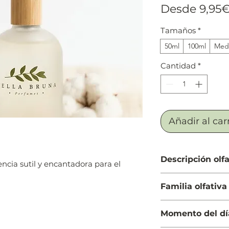
Desde
9,95
Tamaños
*
50ml
100ml
Medi
Cantidad
*
Añadir al car
Descripción olfa
encia sutil y encantadora para el
Salida: Ruibarbo, 
Familia olfativa
(hierba luisa, verb
Cuerpo: Ciclamen (v
Cítrica Gourmand
naranjo, lirio de l
Momento del dí
Fondo: Vainilla, m