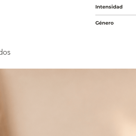
Día
Intensidad
Suave
Género
Infantil
dos