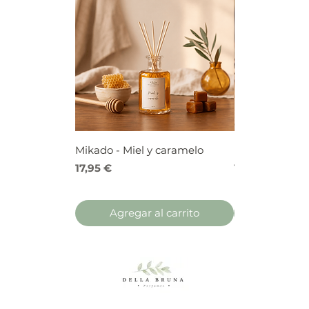
Mikado - Miel y caramelo
Mikado - Frutos
Precio
Precio
17,95 €
17,95 €
Agregar al carrito
Agregar 