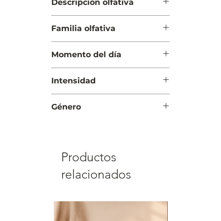
Descripción olfativa
Salida: Sal de mar y jengibre
Familia olfativa
Cuerpo: Algas marinas y vetiver
Fondo: Cedro y musgo de roble
Amaderada Acuática
Momento del día
Día
Intensidad
Moderada
Género
Hombre
Productos
relacionados