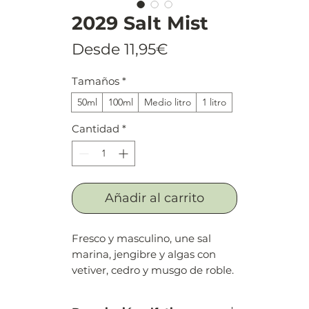
2029 Salt Mist
Precio
Desde
11,95€
de
Tamaños
*
oferta
50ml
100ml
Medio litro
1 litro
Cantidad
*
Añadir al carrito
Fresco y masculino, une sal
marina, jengibre y algas con
vetiver, cedro y musgo de roble.