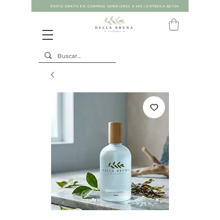
ENVÍO GRATIS EN COMPRAS SUPERIORES A 60€ | ENTREGA 48/72H