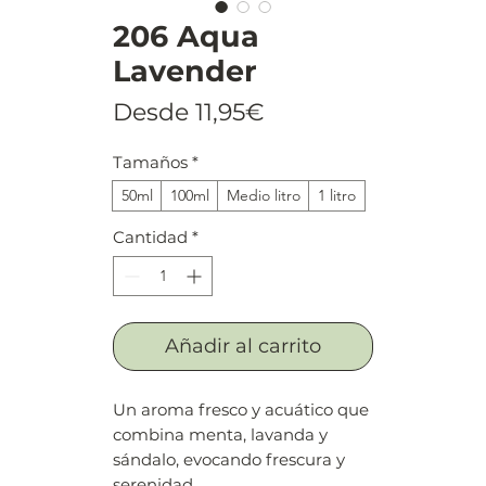
206 Aqua
Lavender
Precio
Desde
11,95€
de
Tamaños
*
oferta
50ml
100ml
Medio litro
1 litro
Cantidad
*
Añadir al carrito
Un aroma fresco y acuático que
combina menta, lavanda y
sándalo, evocando frescura y
serenidad.