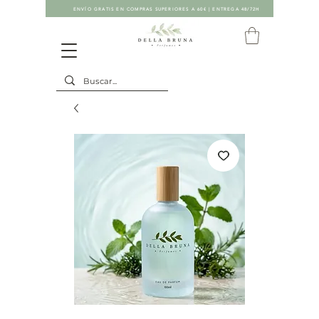
ENVÍO GRATIS EN COMPRAS SUPERIORES A 60€ | ENTREGA 48/72H