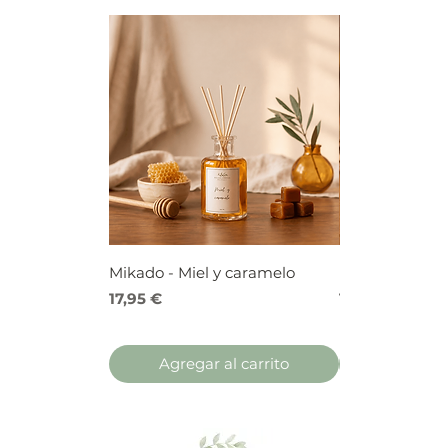
Mikado - Miel y caramelo
Mikado - Frutos
Precio
Precio
17,95 €
17,95 €
Agregar al carrito
Agregar 