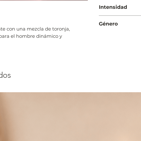
Día y Noche
Intensidad
Moderada
Género
te con una mezcla de toronja,
Hombre
 para el hombre dinámico y
dos