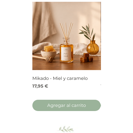
Mikado - Miel y caramelo
Mikado - Frutos
Precio
Precio
17,95 €
17,95 €
Agregar al carrito
Agregar 