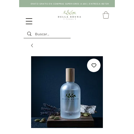
ENVÍO GRATIS EN COMPRAS SUPERIORES A 60€ | ENTREGA 48/72H