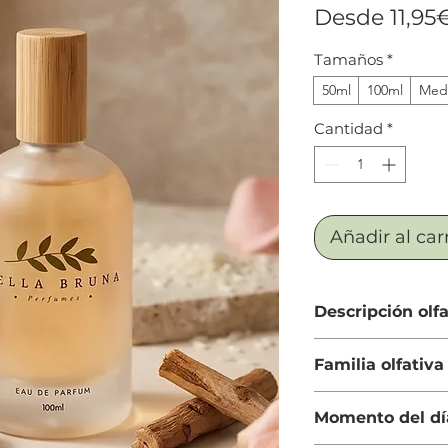
Desde
11,95
Tamaños
*
50ml
100ml
Medi
Cantidad
*
Añadir al car
Descripción olfa
Salida: Bergamota 
Familia olfativa
Cuerpo: Granos de 
avellana
Cuero
Fondo: Cuero y ce
Momento del dí