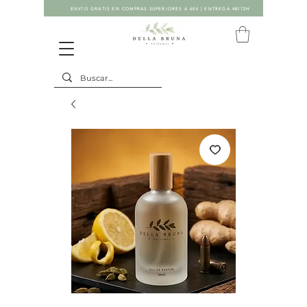
ENVÍO GRATIS EN COMPRAS SUPERIORES A 60€ | ENTREGA 48/72H