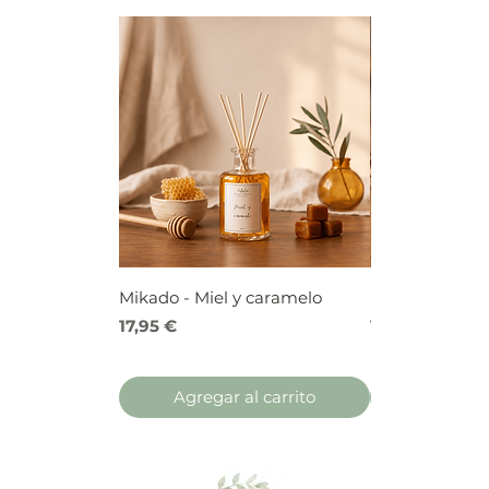
Mikado - Miel y caramelo
Mikado - Frutos
Precio
Precio
17,95 €
17,95 €
Agregar al carrito
Agregar 