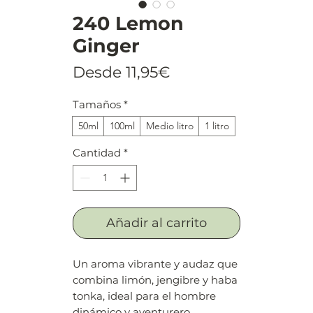
240 Lemon
Ginger
Precio
Desde
11,95€
de
Tamaños
*
oferta
50ml
100ml
Medio litro
1 litro
Cantidad
*
Añadir al carrito
Un aroma vibrante y audaz que
combina limón, jengibre y haba
tonka, ideal para el hombre
dinámico y aventurero.