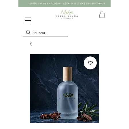
ENVÍO GRATIS EN COMPRAS SUPERIORES A 60€ | ENTREGA 48/72H