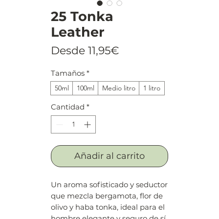
25 Tonka
Leather
Precio
Desde
11,95€
de
Tamaños
*
oferta
50ml
100ml
Medio litro
1 litro
Cantidad
*
Añadir al carrito
Un aroma sofisticado y seductor
que mezcla bergamota, flor de
olivo y haba tonka, ideal para el
hombre elegante y seguro de sí