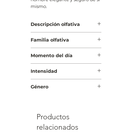
mismo.
Descripción olfativa
Salida: Bergamota y limón (lima
Familia olfativa
ácida)
Cuerpo: Anís estrellado, flor del
Oriental Especiada
olivo y madera de gaiac
Momento del día
Fondo: Cuero , tabaco y haba
tonka
Noche
Intensidad
Intensa
Género
Hombre
Productos
relacionados