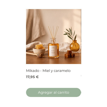
Mikado - Miel y caramelo
Mikado - Frutos
Precio
Precio
17,95 €
17,95 €
Agregar al carrito
Agregar 