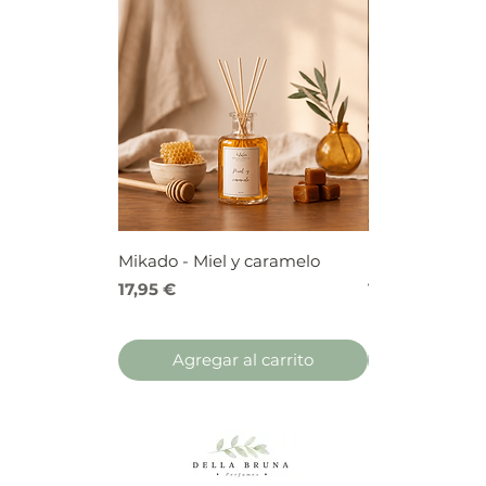
Mikado - Miel y caramelo
Mikado - Frutos
Precio
Precio
17,95 €
17,95 €
Agregar al carrito
Agregar 