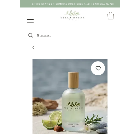
ENVÍO GRATIS EN COMPRAS SUPERIORES A 60€ | ENTREGA 48/72H