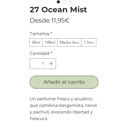
27 Ocean Mist
Precio
Desde
11,95€
de
Tamaños
*
oferta
50ml
100ml
Medio litro
1 litro
Cantidad
*
Añadir al carrito
Un perfume fresco y acuático
que combina bergamota, neroli
y pachulí, evocando libertad y
frescura.